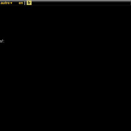
autre
en
|
fr
▼
s!: